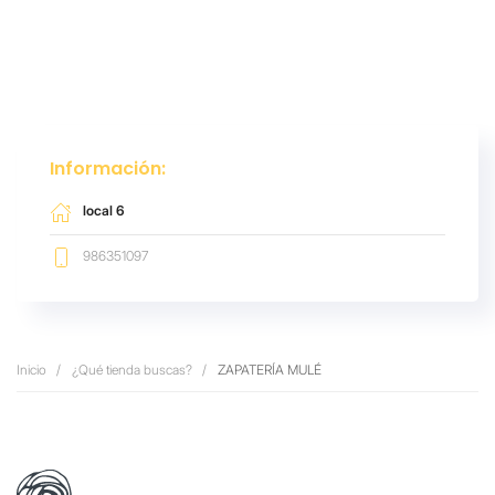
Información:
local 6
986351097
Inicio
¿Qué tienda buscas?
ZAPATERÍA MULÉ