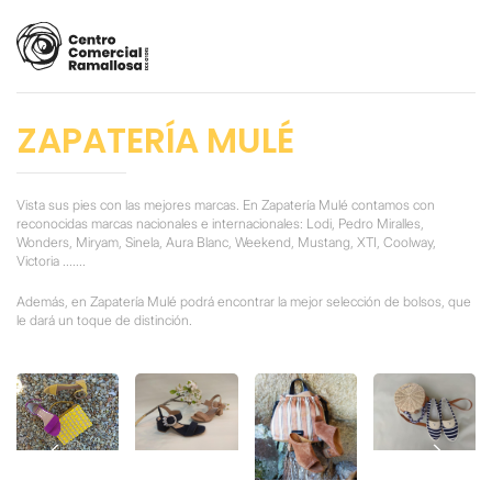
ZAPATERÍA MULÉ
Vista sus pies con las mejores marcas. En Zapatería Mulé contamos con
reconocidas marcas nacionales e internacionales: Lodi, Pedro Miralles,
Wonders, Miryam, Sinela, Aura Blanc, Weekend, Mustang, XTI, Coolway,
Victoria .......
Además, en Zapatería Mulé podrá encontrar la mejor selección de bolsos, que
le dará un toque de distinción.