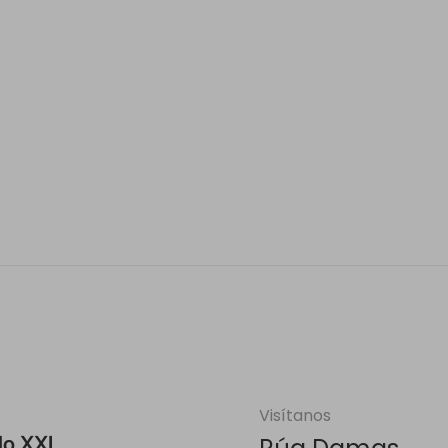
Visítanos
lo XXI
.