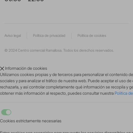
Aviso legal
Política de privacidad
Política de cookies
©
2024
Centro comercial Ramallosa. Todos los derechos reservados.
Información de cookies
Utilizamos cookies propias y de terceros para personalizar el contenido de
sociales y para analizar el tráfico de nuestra web. Puede aceptar el uso de
rechazarla, y así controlar completamente qué información se recopila y ges
obtener más información al respecto, puedes consultar nuestra
Política d
Cookies estrictamente necesarias
Estas cookies son esenciales para proveerte los servicios disponibles en n